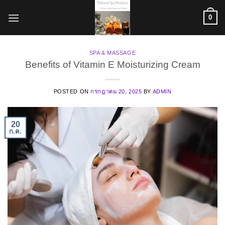
ข้าม
0
ไป
ยัง
เนื้อหา
SPA & MASSAGE
Benefits of Vitamin E Moisturizing Cream
POSTED ON
กรกฎาคม 20, 2025
BY
ADMIN
20
ก.ค.