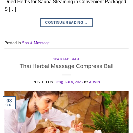
Dried Herbs for Sauna Steaming in Convenient Packaged
S […]
CONTINUE READING
→
Posted in
Spa & Massage
SPA & MASSAGE
Thai Herbal Massage Compress Ball
POSTED ON
กรกฎาคม 8, 2025
BY
ADMIN
08
ก.ค.